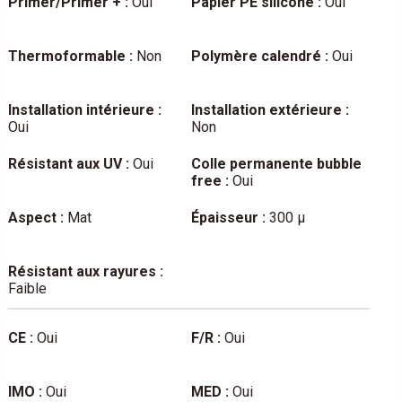
Primer/Primer + :
Oui
Papier PE siliconé :
Oui
Thermoformable :
Non
Polymère calendré :
Oui
Installation intérieure :
Installation extérieure :
Oui
Non
Résistant aux UV :
Oui
Colle permanente bubble
free :
Oui
Aspect :
Mat
Épaisseur :
300 µ
Résistant aux rayures :
Faible
CE :
Oui
F/R :
Oui
IMO :
Oui
MED :
Oui