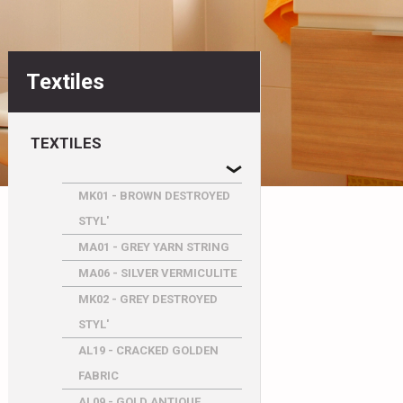
Textiles
TEXTILES
MK01 - BROWN DESTROYED
STYL'
MA01 - GREY YARN STRING
MA06 - SILVER VERMICULITE
MK02 - GREY DESTROYED
STYL'
AL19 - CRACKED GOLDEN
FABRIC
AL09 - GOLD ANTIQUE