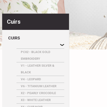
Cuirs
CUIRS
PC02 - BLACK GOLD
EMBROIDERY
V1 - LEATHER SILVER &
BLACK
V4 - LEOPARD
V6 - TITANIUM LEATHER
X2 - PEARLY CROCODILE
X3 - WHITE LEATHER
X4 - CUIR NOIR