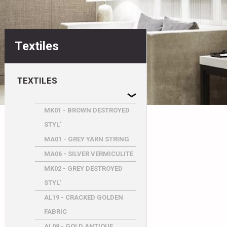
Textiles
TEXTILES
MK01 - BROWN DESTROYED
STYL'
MA01 - GREY YARN STRING
MA06 - SILVER VERMICULITE
MK02 - GREY DESTROYED
STYL'
AL19 - CRACKED GOLDEN
FABRIC
AL09 - GOLD ANTIQUE