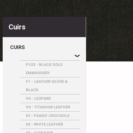
Cuirs
CUIRS
PC02 - BLACK GOLD
EMBROIDERY
V1 - LEATHER SILVER &
BLACK
V4 - LEOPARD
V6 - TITANIUM LEATHER
X2 - PEARLY CROCODILE
X3 - WHITE LEATHER
X4 - CUIR NOIR